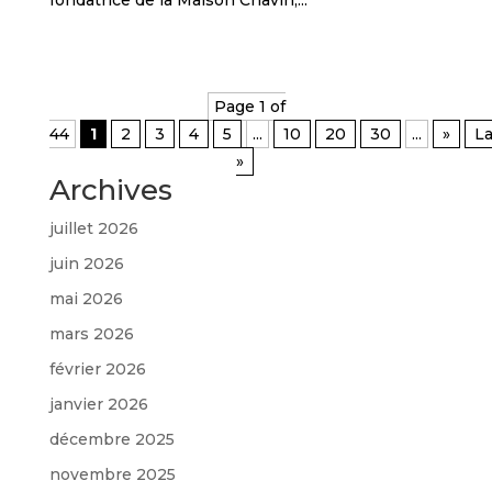
Page 1 of
44
1
2
3
4
5
...
10
20
30
...
»
La
»
Archives
juillet 2026
juin 2026
mai 2026
mars 2026
février 2026
janvier 2026
décembre 2025
novembre 2025