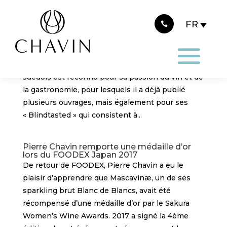
Panneau de gestion des cookies
Andreas Larsson déguste Vallis Terra lors
d’une séance de « Blindtasted »
Andreas Larsson, meilleur sommelier du monde
2007 et sommelier en chef d’un restaurant étoilé
suédois est reconnu pour sa passion du vin et de
la gastronomie, pour lesquels il a déjà publié
plusieurs ouvrages, mais également pour ses
« Blindtasted » qui consistent à...
Pierre Chavin remporte une médaille d’or
lors du FOODEX Japan 2017
De retour de FOODEX, Pierre Chavin a eu le
plaisir d’apprendre que Mascavinæ, un de ses
sparkling brut Blanc de Blancs, avait été
récompensé d’une médaille d’or par le Sakura
Women’s Wine Awards. 2017 a signé la 4ème