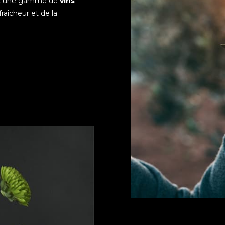
t une gamme de
vins
 fraîcheur et de la