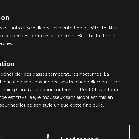
ion
brillants et scintillants. Jolie bulle fine et délicate. Nez
x, de pêches, de litchis et de fleurs. Bouche fruitée et
aîcheur.
ation
r bénéficier des basses températures nocturnes. La
 fabrication sont ensuite réalisés traditionnellement. Une
pinning Cone) a lieu pour conférer au Petit Chavin toute
ence est travaillée, le mousseux sans alcool est mis en
pour habiller de son style unique cette fine bulle.
e
Conditionnement