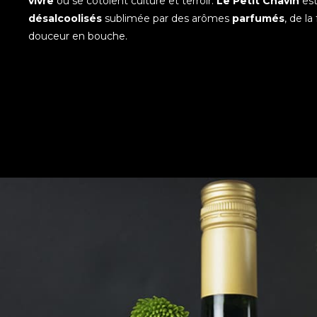
vivre
où se côtoient culture et terroir.
Le Petit Chavin
es
désalcoolisés
sublimée par des arômes
parfumés
, de la
douceur en bouche.