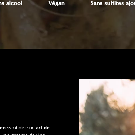
ns alcool
Végan
Sans sulfites ajo
éen
symbolise un
art de