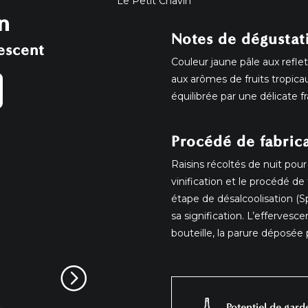
Le Petit Chavin
n
Notes de dégustat
escent
Couleur jaune pâle aux reflets 
aux arômes de fruits tropicau
équilibrée par une délicate fr
Procédé de fabric
Raisins récoltés de nuit pou
vinification et le procédé de
étape de désalcoolisation (S
sa signification. L’effervesc
bouteille, la parure déposée 
Potentiel de gard