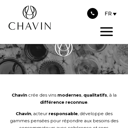
Panneau de gestion des cookies
LES MARQUES
AVEC ALCOOL
Chavin
crée des vins
modernes
,
qualitatifs
, à la
différence reconnue
.
Chavin
, acteur
responsable
, développe des
gammes pensées pour répondre aux besoins des
consommateurs avec cohérence et sens.