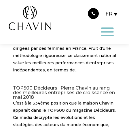
Panneau de gestion des cookies
Women Equity 2017 : Mathilde Boulachin
parmi les 50 nominés pour la seconde
année consécutive.
Depuis 2009, Women Equity est à l’initiative du
premier palmarès annuel des PME de croissance
dirigées par des femmes en France. Fruit d’une
méthodologie rigoureuse, ce classement national
salue les meilleures performances d’entreprises
indépendantes, en termes de...
TOP500 Décideurs : Pierre Chavin au rang
des meilleures entreprises de croissance en
mai 2018
C’est à la 334ème position que la maison Chavin
apparaît dans le TOP500 du magazine Décideurs.
Ce media décrypte les évolutions et les
stratégies des acteurs du monde économique,