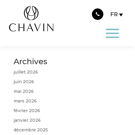
Panneau de gestion des cookies
Les Cocottes au Japon !
Voici une publicité réalisée par un de nos client
au Japon ! Regarder sur You Tube #pierrechavin
#daretobedifferent #sansalcool #alcoholfree
Archives
juillet 2026
juin 2026
mai 2026
mars 2026
février 2026
janvier 2026
décembre 2025