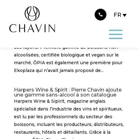
Panneau de gestion des cookies
ÔPIA disponible chez Ekoplaza, célèbre
chaîne de magasins bio aux Pays-Bas
Ekoplaza, référence en termes de supermarchés
bio aux Pays-Bas, propose désormais ÔPIA dans
ses rayons. Première gamme de boissons non
alcoolisées, certifiée biologique et vegan sur le
marché, ÔPIA est également une première pour
Ekoplaza qui n’avait jamais proposé de...
Harpers Wine & Spirit : Pierre Chavin ajoute
une gamme sans-alcool à son catalogue
Harpers Wine & Sipirit, magazine anglais
spécialisé dans l’industrie des vins et spiritueux,
est lu par les professionnels du secteur des
boissons, incluant les producteurs, distributeurs,
restaurants, hôtels et détaillants. Grâce à la