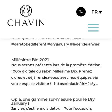
Panneau de gestion des cookies
Mathilde Boulachin, figure phare du vin sans
alcool
Pourquoi cette année, le «Dry january» est
particulièrement porteur de sens ? Lire l’article
sur Rayon Boisson.com #pierrechavin
#daretobedifferent #dryjanuary #ledefidejanvier
Millésime Bio 2021
Nous serons présents lors de la première édition
100% digitale du salon Millésime Bio. Prenez
d’ores et déjà rendez-vous avec nos équipes via
votre espace visiteur ! https://lnkd.in/drMJz5y...
Opia, une gamme sur-mesure pour le Dry
January !
Janvier, c’est le mois détox ! Pour l’occasion,