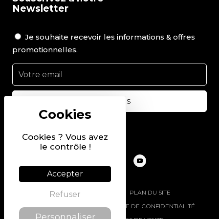
Newsletter
Je souhaite recevoir les informations & offres
promotionnelles.
Suivez-nous sur
Cookies ? Vous avez
le contrôle !
Accepter
@2022 PIERRE CHAVIN
PLAN DU SITE
Refuser
MENTIONS LÉGALES
POLITIQUE DE CONFIDENTIALITÉ
Personnaliser