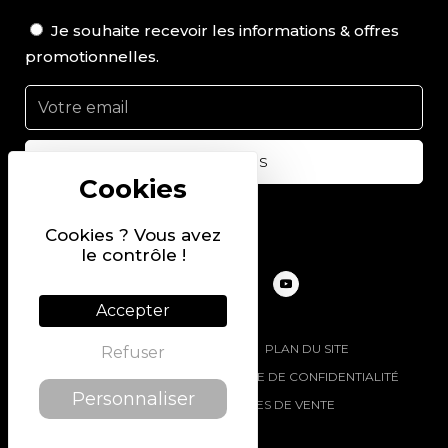
Je souhaite recevoir les informations & offres
promotionnelles.
Suivez-nous sur
Cookies ? Vous avez
le contrôle !
Accepter
@2022 PIERRE CHAVIN
PLAN DU SITE
Refuser
MENTIONS LÉGALES
POLITIQUE DE CONFIDENTIALITÉ
Personnaliser
CONDITIONS GÉNÉRALES DE VENTE