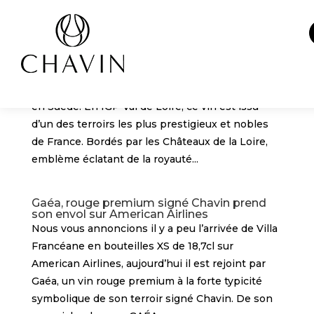
Panneau de gestion des cookies
Vallée des Rois, le geste citoyen de Chavin
au pays des vikings
Cette semaine marque le lancement d’une
nouvelle création Pierre Chavin, Vallée des Rois,
en Suède. En IGP Val de Loire, ce vin est issu
d’un des terroirs les plus prestigieux et nobles
de France. Bordés par les Châteaux de la Loire,
emblème éclatant de la royauté...
Gaéa, rouge premium signé Chavin prend
son envol sur American Airlines
Nous vous annoncions il y a peu l’arrivée de Villa
Francéane en bouteilles XS de 18,7cl sur
American Airlines, aujourd’hui il est rejoint par
Gaéa, un vin rouge premium à la forte typicité
symbolique de son terroir signé Chavin. De son