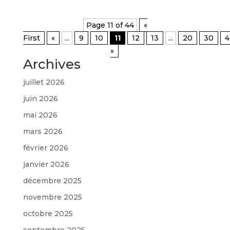
Page 11 of 44
«
First
«
...
9
10
11
12
13
...
20
30
4
»
Archives
juillet 2026
juin 2026
mai 2026
mars 2026
février 2026
janvier 2026
décembre 2025
novembre 2025
octobre 2025
septembre 2025