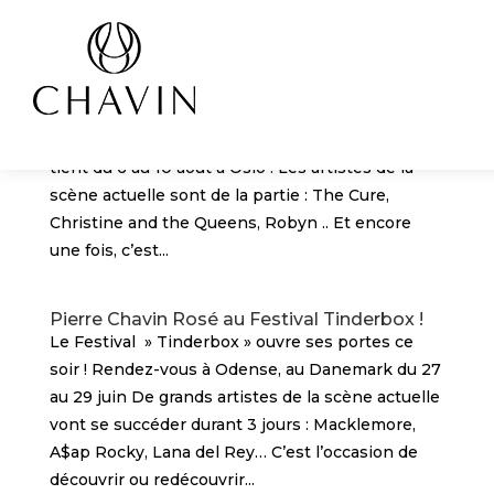
Panneau de gestion des cookies
Pierre Zéro & Pierre Chavin au festival
Øyafestivalen
Direction la Norvège ! Øya festivalen, le festival le
plus « environmentally friendly » au monde se
tient du 6 au 10 août à Oslo ! Les artistes de la
scène actuelle sont de la partie : The Cure,
Christine and the Queens, Robyn .. Et encore
une fois, c’est...
Pierre Chavin Rosé au Festival Tinderbox !
Le Festival » Tinderbox » ouvre ses portes ce
soir ! Rendez-vous à Odense, au Danemark du 27
au 29 juin De grands artistes de la scène actuelle
vont se succéder durant 3 jours : Macklemore,
A$ap Rocky, Lana del Rey… C’est l’occasion de
découvrir ou redécouvrir...