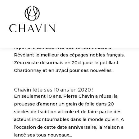
Panneau de gestion des cookies
Zéra, le sans alcool bien être, disponible en
petit format
Zéra, la boisson sans alcool tendance bio et
vegan se lance en petites bouteilles pour
répondre aux attentes des consommateurs.
Révélant le meilleur des cépages nobles français,
Zéra existe désormais en 20cl pour le pétillant
Chardonnay et en 37,5cl pour ses nouvelles...
Chavin fête ses 10 ans en 2020 !
En seulement 10 ans, Pierre Chavin a réussi la
prouesse d’amener un grain de folie dans 20
siècles de tradition viticole et de faire partie des
acteurs incontournables dans le monde du vin. A
l’occasion de cette date anniversaire, la Maison a
lancé ses tous nouveaux...