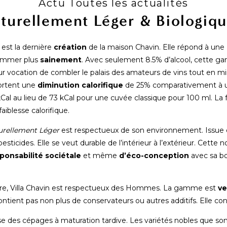
Actu Toutes les actualités
turellement Léger & Biologiqu
est la dernière
création
de la maison Chavin. Elle répond à une
sommer plus
sainement
. Avec seulement 8.5% d’alcool, cette g
r vocation de combler le palais des amateurs de vins tout en mini
portent une
diminution calorifique
de 25% comparativement à un
kCal au lieu de 73 kCal pour une cuvée classique pour 100 ml. La 
iblesse calorifique.
urellement Léger
est respectueux de son environnement. Issue
sticides. Elle se veut durable de l’intérieur à l’extérieur. Cette 
ponsabilité sociétale
et même
d’éco-conception
avec sa bo
ture, Villa Chavin est respectueux des Hommes. La gamme est
v
ontient pas non plus de conservateurs ou autres additifs. Elle co
ise des cépages à maturation tardive. Les variétés nobles que so