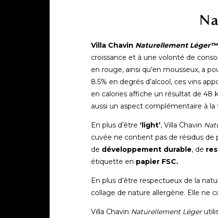
Na
Villa Chavin
Naturellement Léger™
croissance et à une volonté de con
en rouge, ainsi qu’en mousseux, a pou
8.5% en degrés d’alcool, ces vins ap
en calories affiche un résultat de 48 
aussi un aspect complémentaire à la fa
En plus d’être
‘light’
, Villa Chavin
Nat
cuvée ne contient pas de résidus de pe
de
développement durable
, de
res
étiquette en
papier FSC.
En plus d’être respectueux de la na
collage de nature allergène. Elle ne c
Villa Chavin
Naturellement Léger
util