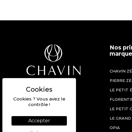
Nos pri
marques
CHAVIN Z
PIERRE Z
Béziers, France
LE PETIT 
+33 (0)4 67 90 12 60
Cookies ? Vous avez le
FLORENTI
Nous contacter
contrôle !
LE PETIT 
Nos offres d'emploi
LE GRAND
Accepter
KIT PRESSE
OPIA