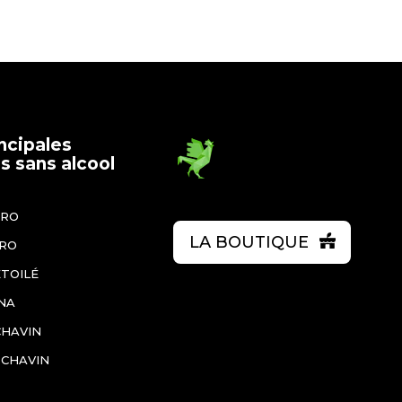
ncipales
 sans alcool
ÉRO
LA BOUTIQUE
ÉRO
ÉTOILÉ
NA
CHAVIN
 CHAVIN