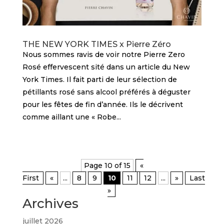
THE NEW YORK TIMES x Pierre Zéro
Nous sommes ravis de voir notre Pierre Zero
Rosé effervescent sité dans un article du New
York Times. Il fait parti de leur sélection de
pétillants rosé sans alcool préférés à déguster
pour les fêtes de fin d’année. Ils le décrivent
comme aillant une « Robe...
Page 10 of 15
«
First
«
...
8
9
10
11
12
...
»
Last
»
Archives
juillet 2026