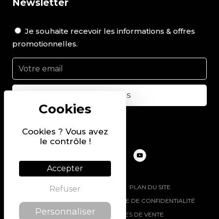
Newsletter
Je souhaite recevoir les informations & offres
promotionnelles.
Suivez-nous sur
Cookies ? Vous avez
le contrôle !
Accepter
@2022 PIERRE CHAVIN
PLAN DU SITE
Refuser
MENTIONS LÉGALES
POLITIQUE DE CONFIDENTIALITÉ
Personnaliser
CONDITIONS GÉNÉRALES DE VENTE