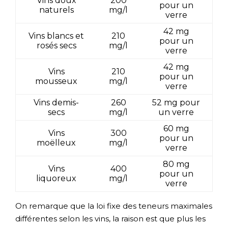
Vins doux
200
pour un
naturels
mg/l
verre
42 mg
Vins blancs et
210
pour un
rosés secs
mg/l
verre
42 mg
Vins
210
pour un
mousseux
mg/l
verre
Vins demis-
260
52 mg pour
secs
mg/l
un verre
60 mg
Vins
300
pour un
moëlleux
mg/l
verre
80 mg
Vins
400
pour un
liquoreux
mg/l
verre
On remarque que la loi fixe des teneurs maximales
différentes selon les vins, la raison est que plus les