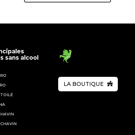
ncipales
 sans alcool
ÉRO
LA BOUTIQUE
ÉRO
ÉTOILÉ
NA
CHAVIN
 CHAVIN