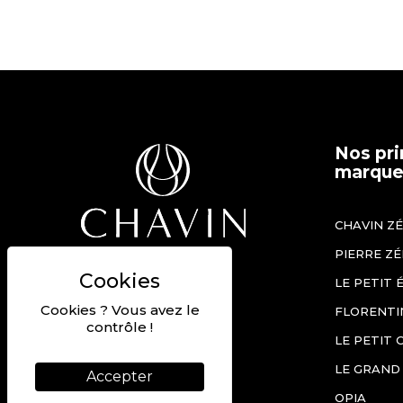
Nos pri
marques
CHAVIN Z
PIERRE Z
Béziers, France
LE PETIT 
+33 (0)4 67 90 12 60
Cookies ? Vous avez le
FLORENTI
Nous contacter
contrôle !
LE PETIT 
Nos offres d'emploi
LE GRAND
Accepter
KIT PRESSE
OPIA