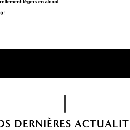
urellement légers en alcool
.
58
!
OS DERNIÈRES ACTUALIT