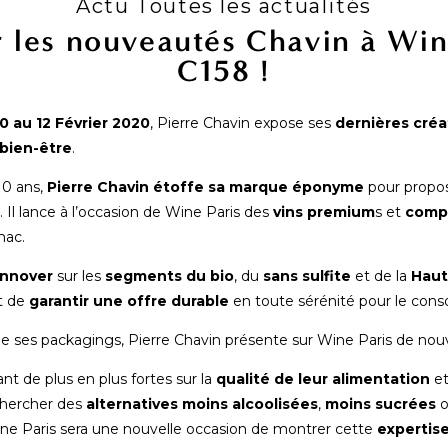
Actu Toutes les actualités
 les nouveautés Chavin à Wine
C158 !
10 au 12 Février 2020
, Pierre Chavin expose ses
dernières créa
 bien-être
.
10 ans,
Pierre Chavin étoffe sa marque éponyme
pour propo
. Il lance à l’occasion de Wine Paris des
vins premium
s et
comp
nac.
innover
sur les
segments du bio
, du
sans sulfite
et de la
Haut
t de
garantir une offre durable
en toute sérénité pour le con
e ses packagings, Pierre Chavin présente sur Wine Paris de nouve
 de plus en plus fortes sur la
qualité de leur alimentation
et
chercher des
alternatives moins alcoolisées
,
moins sucrées
Wine Paris sera une nouvelle occasion de montrer cette
expertise