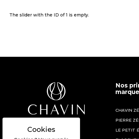
The slider with the ID of 1 is empty.
Nos pri
marques
CHAVIN Z
PIERRE Z
Béziers, France
LE PETIT 
+33 (0)4 67 90 12 60