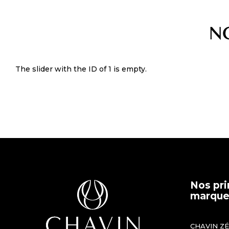
N
The slider with the ID of 1 is empty.
Nos pri
marques
CHAVIN Z