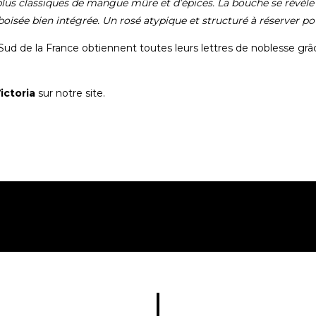
lus classiques de mangue mûre et d’épices. La bouche se révèle à
boisée bien intégrée. Un rosé atypique et structuré à réserver po
ud de la France obtiennent toutes leurs lettres de noblesse grâce
Victoria
sur notre site.