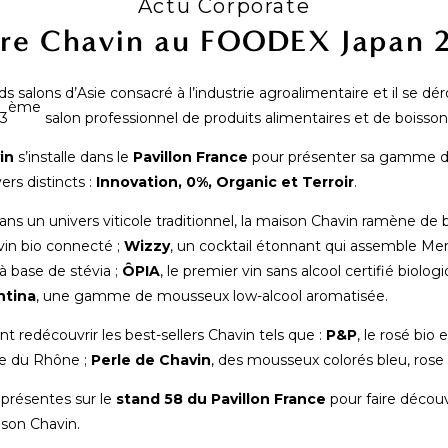
Actu Corporate
rre Chavin au FOODEX Japan 
s salons d’Asie consacré à l’industrie agroalimentaire et il se dé
ème
3
salon professionnel de produits alimentaires et de boisso
in
s’installe dans le
Pavillon France
pour présenter sa gamme de 
rs distincts :
Innovation, 0%, Organic et Terroir
.
s un univers viticole traditionnel, la maison Chavin ramène de be
e vin bio connecté ;
Wizzy
, un cocktail étonnant qui assemble Mer
à base de stévia ;
ÔPIA
, le premier vin sans alcool certifié biolog
ntina
, une gamme de mousseux low-alcool aromatisée.
 redécouvrir les best-sellers Chavin tels que :
P&P
, le rosé bi
lée du Rhône ;
Perle de Chavin
, des mousseux colorés bleu, rose 
présentes sur le
stand 58 du Pavillon France
pour faire découv
ison Chavin.