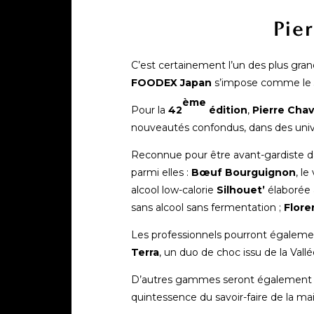
Pie
C’est certainement l’un des plus grand
FOODEX Japan
s’impose comme le 
ème
Pour la
42
édition
,
Pierre Chav
nouveautés confondus, dans des unive
Reconnue pour être avant-gardiste dan
parmi elles :
Bœuf Bourguignon
, l
alcool low-calorie
Silhouet’
élaborée 
sans alcool sans fermentation ;
Flore
Les professionnels pourront également
Terra
, un duo de choc issu de la Val
D’autres gammes seront également 
quintessence du savoir-faire de la ma