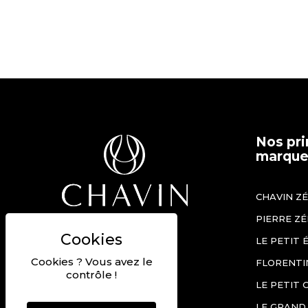
Nos pri
marques
CHAVIN Z
PIERRE Z
Béziers, France
LE PETIT 
+33 (0)4 67 90 12 60
Cookies ? Vous avez le
FLORENTI
Nous contacter
contrôle !
LE PETIT 
Nos offres d'emploi
LE GRAND