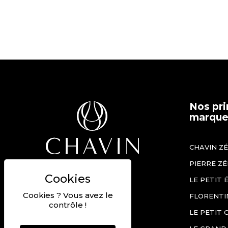
Nos pri
marques
CHAVIN Z
PIERRE Z
Béziers, France
LE PETIT 
+33 (0)4 67 90 12 60
Cookies ? Vous avez le
FLORENTI
Nous contacter
contrôle !
LE PETIT 
Nos offres d'emploi