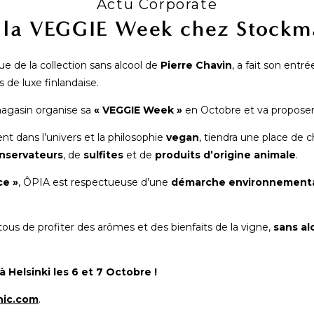
Actu Corporate
e la VEGGIE Week chez Stockm
e de la collection sans alcool de
Pierre Chavin
, a fait son entr
de luxe finlandaise.
magasin organise sa
« VEGGIE Week »
en Octobre et va proposer
nt dans l’univers et la philosophie
vegan
, tiendra une place de c
nservateurs
, de
sulfites
et de
produits d’origine animale
.
ce »
, ÔPIA est respectueuse d’une
démarche environnement
ous de profiter des arômes et des bienfaits de la vigne,
sans al
Helsinki les 6 et 7 Octobre !
nic.com
.